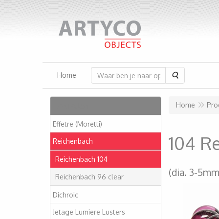
Zoeken
Home
Artikelen
Home
Pro
Effetre (Moretti)
104 R
Reichenbach
Reichenbach 104
(dia. 3-5mm
Reichenbach 96 clear
Dichroic
Jetage Lumiere Lusters