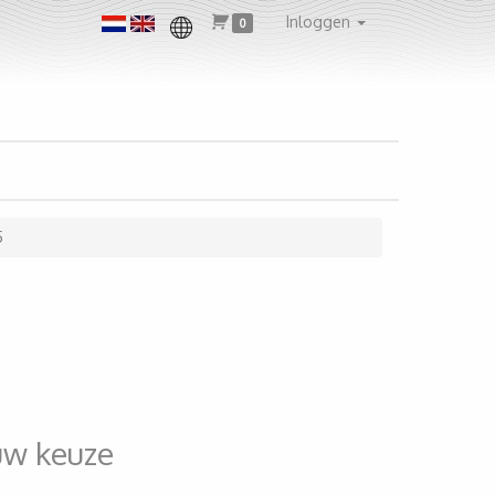
Inloggen
0
5
uw keuze