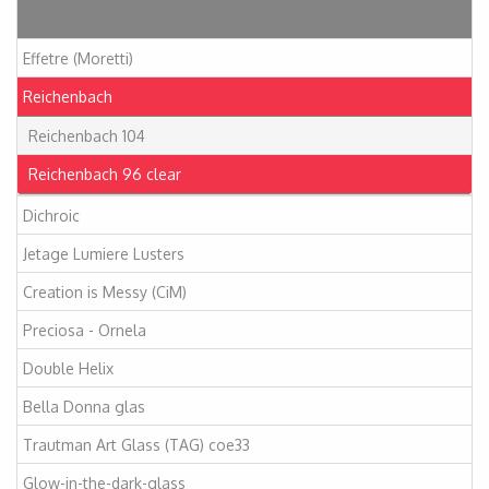
Artikelen
Effetre (Moretti)
Reichenbach
Reichenbach 104
Reichenbach 96 clear
Dichroic
Jetage Lumiere Lusters
Creation is Messy (CiM)
Preciosa - Ornela
Double Helix
Bella Donna glas
Trautman Art Glass (TAG) coe33
Glow-in-the-dark-glass