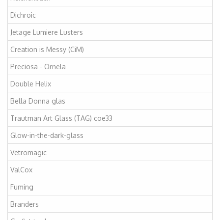
Dichroic
Jetage Lumiere Lusters
Creation is Messy (CiM)
Preciosa - Ornela
Double Helix
Bella Donna glas
Trautman Art Glass (TAG) coe33
Glow-in-the-dark-glass
Vetromagic
ValCox
Fuming
Branders