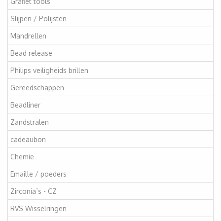
Grafiet tools
Slijpen / Polijsten
Mandrellen
Bead release
Philips veiligheids brillen
Gereedschappen
Beadliner
Zandstralen
cadeaubon
Chemie
Emaille / poeders
Zirconia`s - CZ
RVS Wisselringen