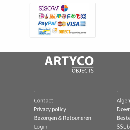
.
.
Contact
Alge
Privacy policy
Down
Bezorgen & Retouneren
Beste
Login
SSL b