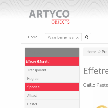
Zoeken
Home
Artikelen
Home
Pro
Effetre (Moretti)
Effetr
Transparant
Filigraan
Gaillo Paste
Speciaal
Albast
Pastel