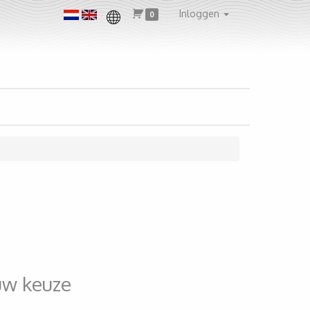
Inloggen
0
uw keuze