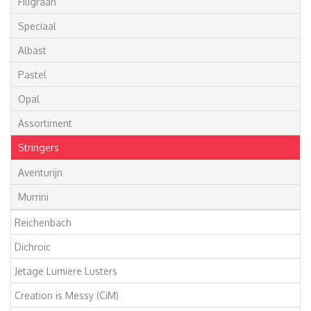
Filigraan
Speciaal
Albast
Pastel
Opal
Assortiment
Stringers
Aventurijn
Murrini
Reichenbach
Dichroic
Jetage Lumiere Lusters
Creation is Messy (CiM)