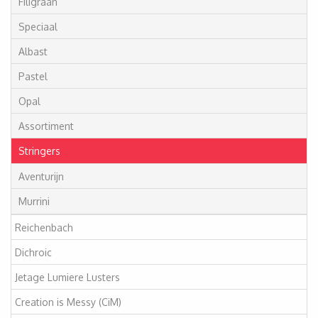
Filigraan
Speciaal
Albast
Pastel
Opal
Assortiment
Stringers
Aventurijn
Murrini
Reichenbach
Dichroic
Jetage Lumiere Lusters
Creation is Messy (CiM)