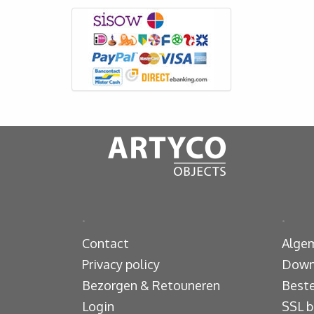
.
.
Contact
Alge
Privacy policy
Down
Bezorgen & Retouneren
Beste
Login
SSL b