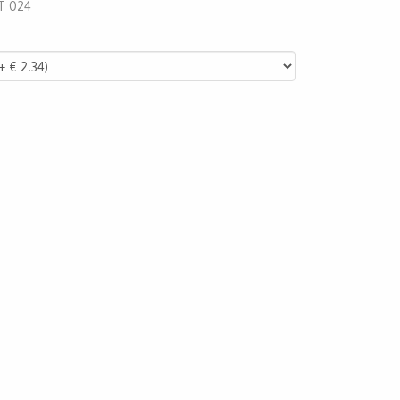
T 024
23