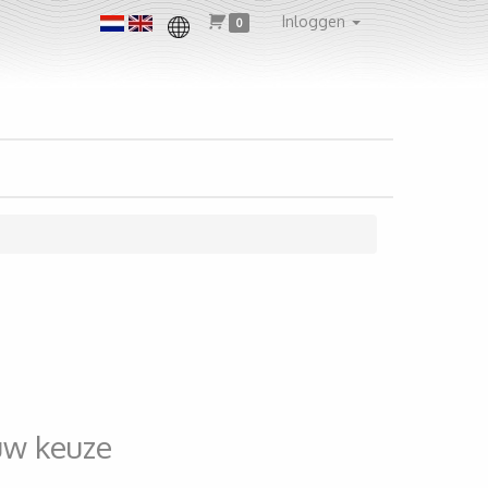
Inloggen
0
uw keuze