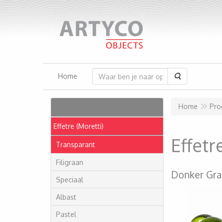
Zoeken
Home
Artikelen
Home
Pro
Effetre (Moretti)
Effet
Transparant
Filigraan
Donker Gra
Speciaal
Albast
Pastel