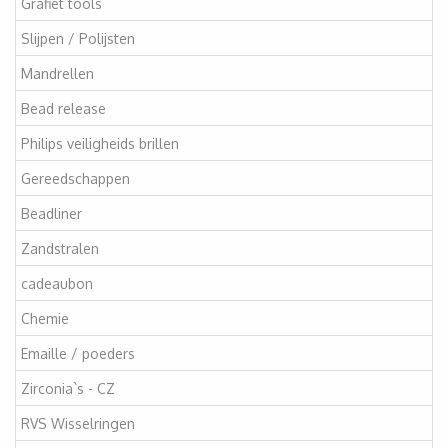
Grafiet tools
Slijpen / Polijsten
Mandrellen
Bead release
Philips veiligheids brillen
Gereedschappen
Beadliner
Zandstralen
cadeaubon
Chemie
Emaille / poeders
Zirconia`s - CZ
RVS Wisselringen