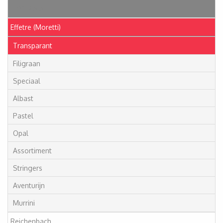
Artikelen
Effetre (Moretti)
Transparant
Filigraan
Speciaal
Albast
Pastel
Opal
Assortiment
Stringers
Aventurijn
Murrini
Reichenbach