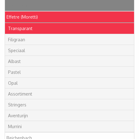
Artikelen
Effetre (Moretti)
Transparant
Filigraan
Speciaal
Albast
Pastel
Opal
Assortiment
Stringers
Aventurijn
Murrini
Reichenbach