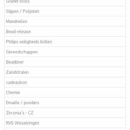
Grafiet tools
Slijpen / Polijsten
Mandrellen
Bead release
Philips veiligheids brillen
Gereedschappen
Beadliner
Zandstralen
cadeaubon
Chemie
Emaille / poeders
Zirconia`s - CZ
RVS Wisselringen