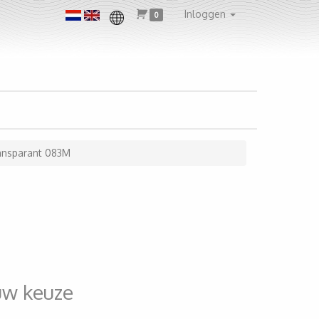
Inloggen
0
ransparant 083M
uw keuze