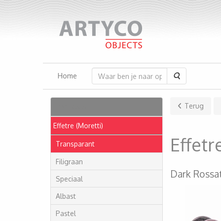
Zoeken
Home
Artikelen
Terug
Effetre (Moretti)
Effet
Transparant
Filigraan
Dark Rossa
Speciaal
Albast
Pastel