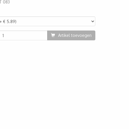
T 083
16
Artikel toevoegen