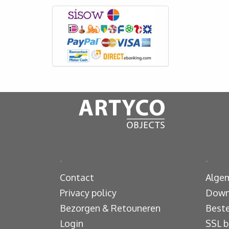
.
.
Contact
Alge
Privacy policy
Down
Bezorgen & Retouneren
Beste
Login
SSL b