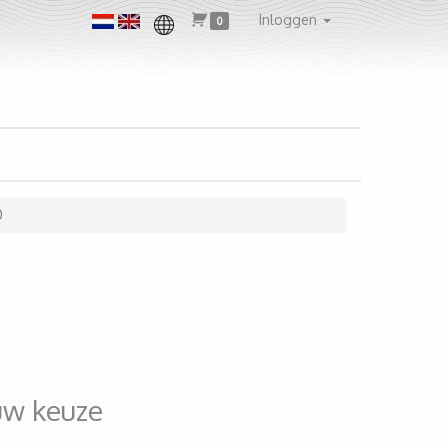
Inloggen
0
0
uw keuze