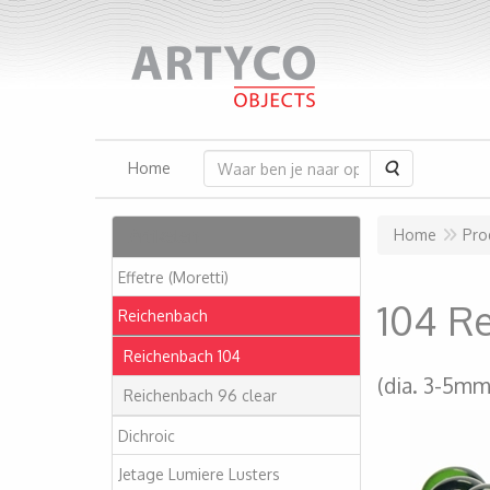
Zoeken
Home
Artikelen
Home
Pro
Effetre (Moretti)
104 R
Reichenbach
Reichenbach 104
(dia. 3-5mm
Reichenbach 96 clear
Dichroic
Jetage Lumiere Lusters