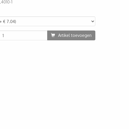
L4010-1
30
Artikel toevoegen